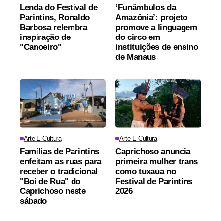
Lenda do Festival de
‘Funâmbulos da
Parintins, Ronaldo
Amazônia’: projeto
Barbosa relembra
promove a linguagem
inspiração de
do circo em
"Canoeiro"
instituições de ensino
de Manaus
Arte E Cultura
Arte E Cultura
Famílias de Parintins
Caprichoso anuncia
enfeitam as ruas para
primeira mulher trans
receber o tradicional
como tuxaua no
"Boi de Rua" do
Festival de Parintins
Caprichoso neste
2026
sábado