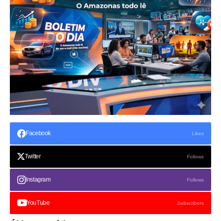
Facebook
Likes
Twitter
Follows
Instagram
Follows
YouTube
Subscribers