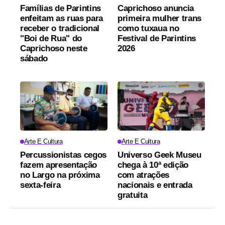
Famílias de Parintins
Caprichoso anuncia
enfeitam as ruas para
primeira mulher trans
receber o tradicional
como tuxaua no
"Boi de Rua" do
Festival de Parintins
Caprichoso neste
2026
sábado
Arte E Cultura
Arte E Cultura
Percussionistas cegos
Universo Geek Museu
fazem apresentação
chega à 10ª edição
no Largo na próxima
com atrações
sexta-feira
nacionais e entrada
gratuita