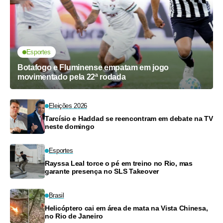
Esportes
Botafogo e Fluminense empatam em jogo
movimentado pela 22ª rodada
Eleições 2026
Tarcísio e Haddad se reencontram em debate na TV
neste domingo
Esportes
Rayssa Leal torce o pé em treino no Rio, mas
garante presença no SLS Takeover
Brasil
Helicóptero cai em área de mata na Vista Chinesa,
no Rio de Janeiro