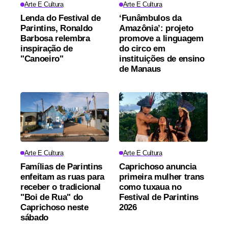
Arte E Cultura
Arte E Cultura
Lenda do Festival de
‘Funâmbulos da
Parintins, Ronaldo
Amazônia’: projeto
Barbosa relembra
promove a linguagem
inspiração de
do circo em
"Canoeiro"
instituições de ensino
de Manaus
Arte E Cultura
Arte E Cultura
Famílias de Parintins
Caprichoso anuncia
enfeitam as ruas para
primeira mulher trans
receber o tradicional
como tuxaua no
"Boi de Rua" do
Festival de Parintins
Caprichoso neste
2026
sábado