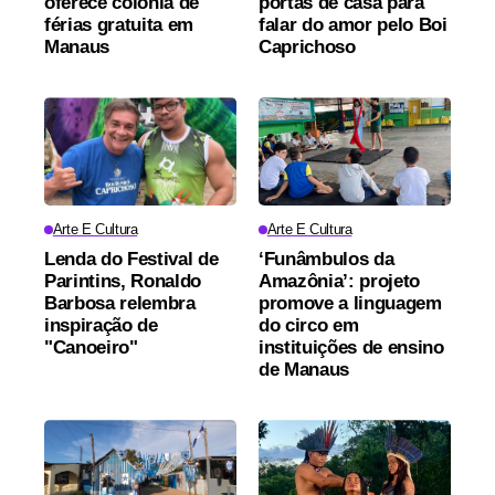
oferece colônia de
portas de casa para
férias gratuita em
falar do amor pelo Boi
Manaus
Caprichoso
Arte E Cultura
Arte E Cultura
Lenda do Festival de
‘Funâmbulos da
Parintins, Ronaldo
Amazônia’: projeto
Barbosa relembra
promove a linguagem
inspiração de
do circo em
"Canoeiro"
instituições de ensino
de Manaus