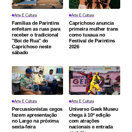
Arte E Cultura
Arte E Cultura
Famílias de Parintins
Caprichoso anuncia
enfeitam as ruas para
primeira mulher trans
receber o tradicional
como tuxaua no
"Boi de Rua" do
Festival de Parintins
Caprichoso neste
2026
sábado
Arte E Cultura
Arte E Cultura
Percussionistas cegos
Universo Geek Museu
fazem apresentação
chega à 10ª edição
no Largo na próxima
com atrações
sexta-feira
nacionais e entrada