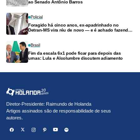
ao Senado Antônio Barros
Policial
Foragido há cinco anos, ex-apadrinhado no
Detran-MS vira réu de novo — e é achado fazendo
frete
Brasil
Fim da escala 6x1 pode ficar para depois das
urnas: Lula e Alcolumbre discutem adiamento
Diretor-Presidente: Raimundo de Holanda
Artigos assinados são de responsabilidade de seus
autores.