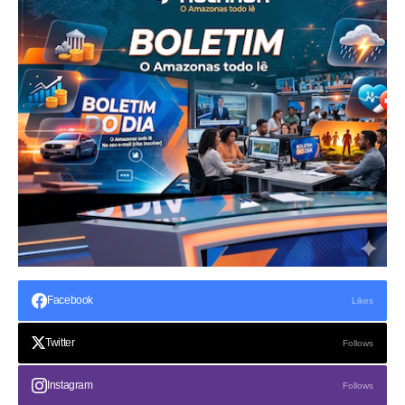
Facebook
Likes
Twitter
Follows
Instagram
Follows