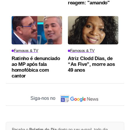
reagem: "amando"
Famosos & TV
Famosos & TV
Ratinho é denunciado
Atriz Clodd Dias, de
ao MP após fala
“As Five”, morre aos
homofóbica com
49 anos
cantor
Siga-nos no
Receba o
Boletim do Dia
direto no seu e-mail, todo dia.