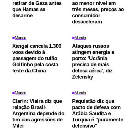
retirar de Gaza antes
ao menor nível em
que Hamas se
três meses, preços ao
desarme
consumidor
desaceleram
Mundo
Mundo
Xangai cancela 1.300
Ataques russos
voos devido à
atingem energia e
passagem do tufão
porto: 'Ucrânia
Golfinho pela costa
precisa de mais
leste da China
defesa aérea', diz
Zelensky
Mundo
Mundo
Clarín: Vieira diz que
Paquistão diz que
relação Brasil-
pacto de defesa com
Argentina depende do
Arábia Saudita e
fim das agressões de
Turquia é "puramente
Milei
defensivo"