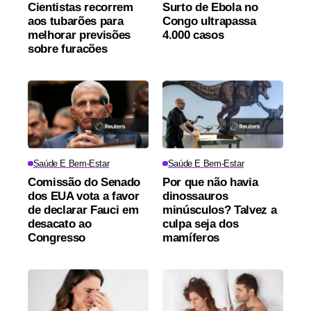
Cientistas recorrem
Surto de Ebola no
aos tubarões para
Congo ultrapassa
melhorar previsões
4.000 casos
sobre furacões
Saúde E Bem-Estar
Saúde E Bem-Estar
Comissão do Senado
Por que não havia
dos EUA vota a favor
dinossauros
de declarar Fauci em
minúsculos? Talvez a
desacato ao
culpa seja dos
Congresso
mamíferos