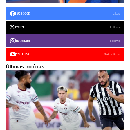
Facebook
Likes
Twitter
Follows
Instagram
Follows
YouTube
Subscribers
Últimas notícias