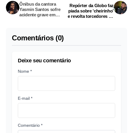
Ônibus da cantora
Repórter da Globo faz
Yasmin Santos sofre
piada sobre ‘cheirinho’
acidente grave em
e revolta torcedores do
estrada e deixa mortos
Flamengo
Comentários (0)
Deixe seu comentário
Nome *
E-mail *
Comentário *