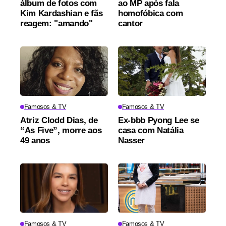
álbum de fotos com
ao MP após fala
Kim Kardashian e fãs
homofóbica com
reagem: "amando"
cantor
Famosos & TV
Famosos & TV
Atriz Clodd Dias, de
Ex-bbb Pyong Lee se
“As Five”, morre aos
casa com Natália
49 anos
Nasser
Famosos & TV
Famosos & TV