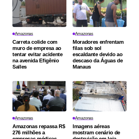
Amazonas
Amazonas
Carreta colide com
Moradores enfrentam
muro de empresa ao
filas sob sol
tentar evitar acidente
escaldante devido ao
na avenida Efigênio
descaso da Águas de
Salles
Manaus
Amazonas
Amazonas
Amazonas repassa R$
Imagens aéreas
276 milhões a
mostram cenário de
empresas médicas
destruição em loja