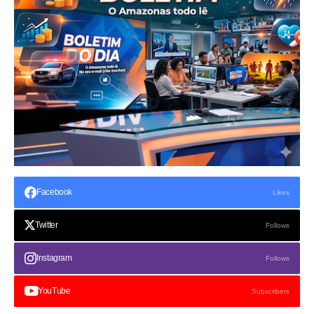
Facebook
Likes
Twitter
Follows
Instagram
Follows
YouTube
Subscribers