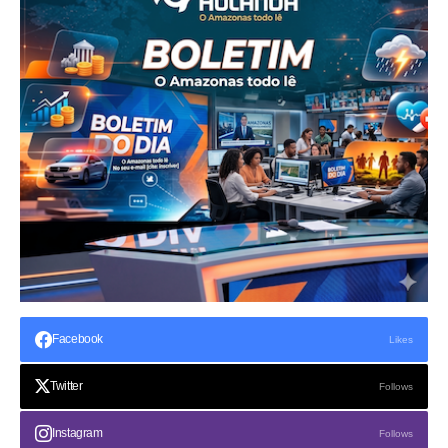
Facebook
Likes
Twitter
Follows
Instagram
Follows