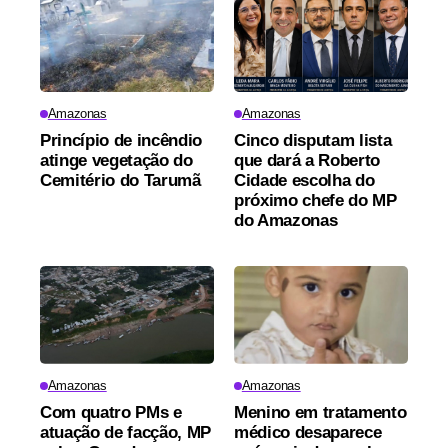
Amazonas
Amazonas
Princípio de incêndio
Cinco disputam lista
atinge vegetação do
que dará a Roberto
Cemitério do Tarumã
Cidade escolha do
próximo chefe do MP
do Amazonas
Amazonas
Amazonas
Com quatro PMs e
Menino em tratamento
atuação de facção, MP
médico desaparece