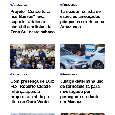
Amazonas
Amazonas
Projeto "Concultura
Tambaqui na lista de
nos Bairros" leva
espécies ameaçadas
suporte jurídico e
põe pesca em risco no
contábil a artistas da
Amazonas
Zona Sul neste sábado
Amazonas
Amazonas
Com presença de Luiz
Justiça determina uso
Fux, Roberto Cidade
de tornozeleira para
reforça apoio a
investigado por
projeto social de jiu-
perseguir estudante
jitsu no Ouro Verde
em Manaus