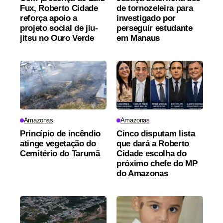
Fux, Roberto Cidade
de tornozeleira para
reforça apoio a
investigado por
projeto social de jiu-
perseguir estudante
jitsu no Ouro Verde
em Manaus
Amazonas
Amazonas
Princípio de incêndio
Cinco disputam lista
atinge vegetação do
que dará a Roberto
Cemitério do Tarumã
Cidade escolha do
próximo chefe do MP
do Amazonas