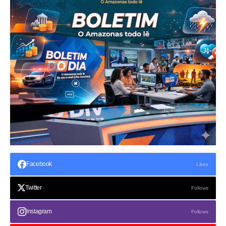
Facebook
Likes
Twitter
Follows
Instagram
Follows