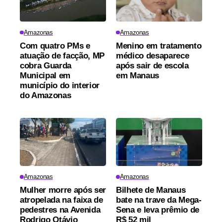
Amazonas
Amazonas
Com quatro PMs e
Menino em tratamento
atuação de facção, MP
médico desaparece
cobra Guarda
após sair de escola
Municipal em
em Manaus
município do interior
do Amazonas
Amazonas
Amazonas
Mulher morre após ser
Bilhete de Manaus
atropelada na faixa de
bate na trave da Mega-
pedestres na Avenida
Sena e leva prêmio de
Rodrigo Otávio
R$ 52 mil