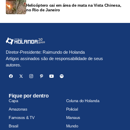
Helicóptero cai em área de mata na Vista Chinesa,
no Rio de Janeiro
Diretor-Presidente: Raimundo de Holanda
Artigos assinados são de responsabilidade de seus
autores.
Fique por dentro
Capa
Coluna do Holanda
Amazonas
Policial
Famosos & TV
Manaus
Brasil
Mundo