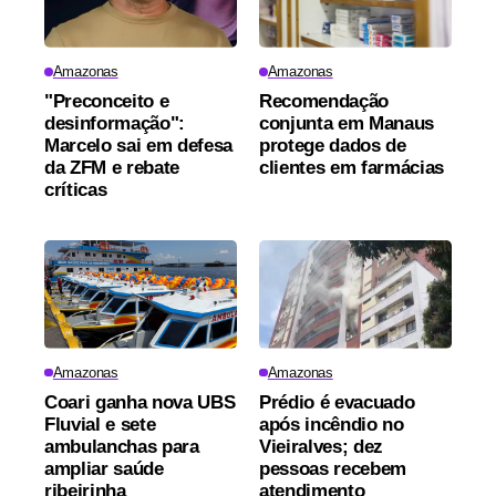
Amazonas
Amazonas
"Preconceito e
Recomendação
desinformação":
conjunta em Manaus
Marcelo sai em defesa
protege dados de
da ZFM e rebate
clientes em farmácias
críticas
Amazonas
Amazonas
Coari ganha nova UBS
Prédio é evacuado
Fluvial e sete
após incêndio no
ambulanchas para
Vieiralves; dez
ampliar saúde
pessoas recebem
ribeirinha
atendimento