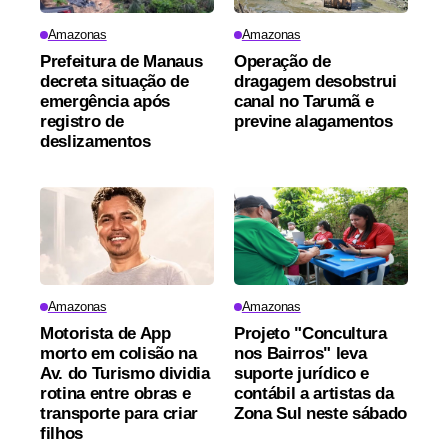
Amazonas
Amazonas
Prefeitura de Manaus
Operação de
decreta situação de
dragagem desobstrui
emergência após
canal no Tarumã e
registro de
previne alagamentos
deslizamentos
Amazonas
Amazonas
Motorista de App
Projeto "Concultura
morto em colisão na
nos Bairros" leva
Av. do Turismo dividia
suporte jurídico e
rotina entre obras e
contábil a artistas da
transporte para criar
Zona Sul neste sábado
filhos