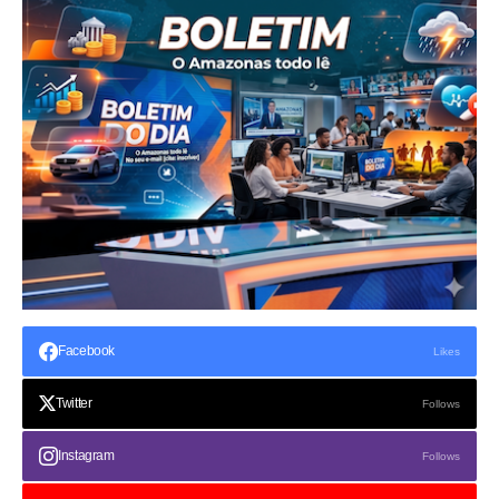
Facebook
Likes
Twitter
Follows
Instagram
Follows