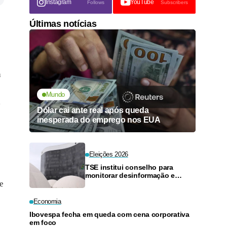
Instagram
YouTube
Follows
Subscribers
Últimas notícias
a
Mundo
,
Dólar cai ante real após queda
inesperada do emprego nos EUA
Eleições 2026
TSE institui conselho para
monitorar desinformação e
e
inteligência artificial
Economia
Ibovespa fecha em queda com cena corporativa
em foco