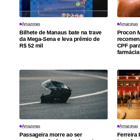
Amazonas
Amazonas
Bilhete de Manaus bate na trave
Procon M
da Mega-Sena e leva prêmio de
recomend
R$ 52 mil
CPF par
farmácia
Amazonas
Amazonas
Passageira morre ao ser
Ferreira