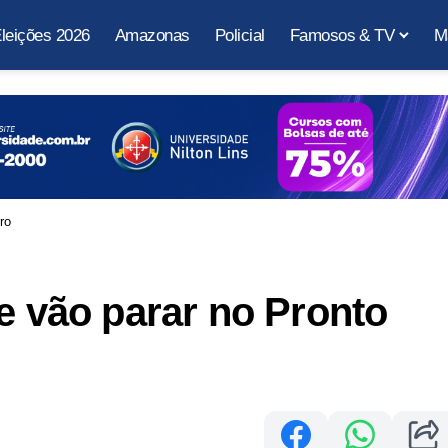
leições 2026
Amazonas
Policial
Famosos & TV
M
rro
 e vão parar no Pronto