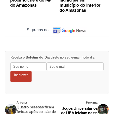
próximo chefe do MP
Municipal em
do Amazonas
município do interior
do Amazonas
Siga-nos no
Receba o
Boletim do Dia
direto no seu e-mail, todo dia.
Inscrever
Anterior
Próxima
Quatro pessoas ficam
Jogos Universitários
feridas após colisão de
da UEA iniciam nesta