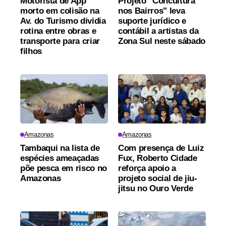
Motorista de App
Projeto "Concultura
morto em colisão na
nos Bairros" leva
Av. do Turismo dividia
suporte jurídico e
rotina entre obras e
contábil a artistas da
transporte para criar
Zona Sul neste sábado
filhos
Amazonas
Amazonas
Tambaqui na lista de
Com presença de Luiz
espécies ameaçadas
Fux, Roberto Cidade
põe pesca em risco no
reforça apoio a
Amazonas
projeto social de jiu-
jitsu no Ouro Verde