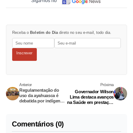
Siga-nos no
Receba o
Boletim do Dia
direto no seu e-mail, todo dia.
Inscrever
Anterior
Próxima
Regulamentação do
Governador Wilson
uso da ayahuasca é
Lima destaca avanços
debatida por indígenas
na Saúde em prestação
no Acre
de contas na Aleam
Comentários (0)