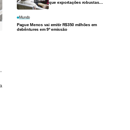
que exportações robustas
melhoram ânimo do mercado
Mundo
Pague Menos vai emitir R$350 milhões em
debêntures em 9ª emissão
,
a