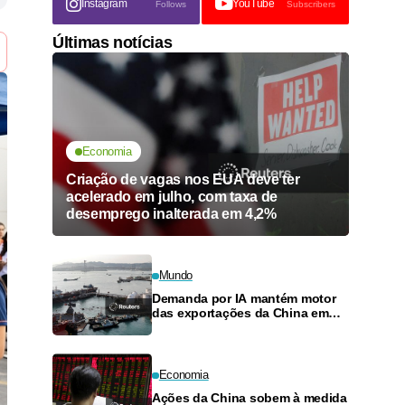
Instagram
YouTube
Follows
Subscribers
Últimas notícias
Economia
Criação de vagas nos EUA deve ter
acelerado em julho, com taxa de
desemprego inalterada em 4,2%
Mundo
Demanda por IA mantém motor
das exportações da China em
pleno funcionamento
Economia
Ações da China sobem à medida