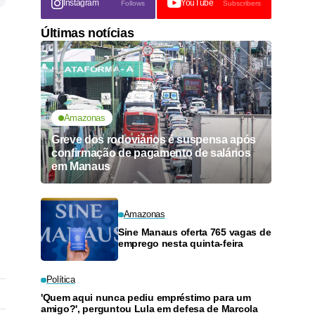
Instagram
YouTube
Follows
Subscribers
Últimas notícias
Amazonas
Greve dos rodoviários é suspensa após
confirmação de pagamento de salários
em Manaus
Amazonas
Sine Manaus oferta 765 vagas de
emprego nesta quinta-feira
Política
'Quem aqui nunca pediu empréstimo para um
amigo?', perguntou Lula em defesa de Marcola