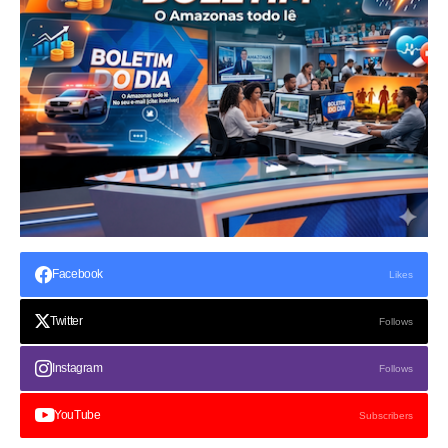
Facebook
Likes
Twitter
Follows
Instagram
Follows
YouTube
Subscribers