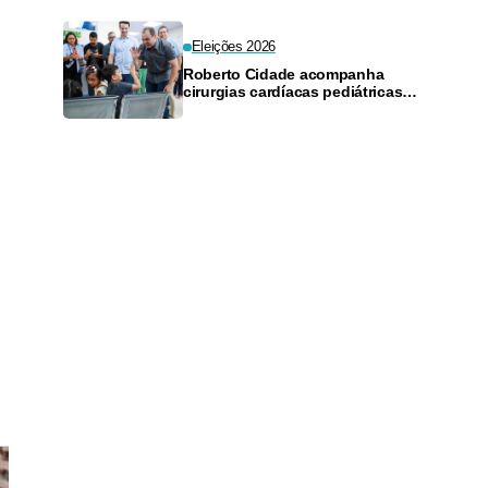
Eleições 2026
Roberto Cidade acompanha
cirurgias cardíacas pediátricas
com telemonitoramento na
Fundação Francisca Mendes