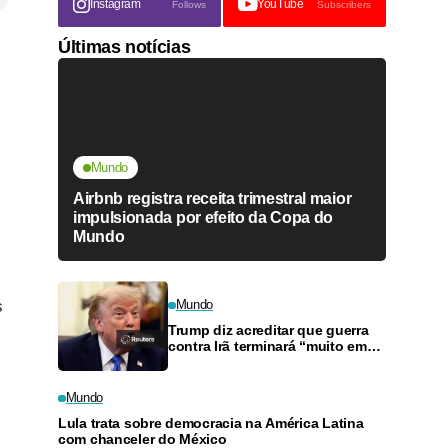
Instagram
YouTube
Follows
Subscribers
Últimas notícias
Mundo
Airbnb registra receita trimestral maior
impulsionada por efeito da Copa do
Mundo
s
Mundo
Trump diz acreditar que guerra
contra Irã terminará “muito em
breve”
Mundo
Lula trata sobre democracia na América Latina
com chanceler do México