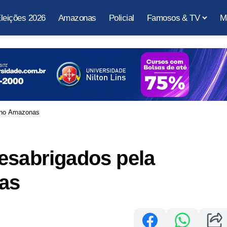
leições 2026
Amazonas
Policial
Famosos & TV
M
e no Amazonas
esabrigados pela
as