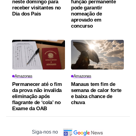
neste domingo para
função permanente
receber visitantes no
pode garantir
Dia dos Pais
nomeação de
aprovado em
concurso
Amazonas
Amazonas
Permanecer até o fim
Manaus tem fim de
da prova não invalida
semana de calor forte
eliminação após
e baixa chance de
flagrante de ‘cola’ no
chuva
Exame da OAB
Siga-nos no