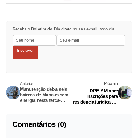
Receba o
Boletim do Dia
direto no seu e-mail, todo dia.
Inscrever
Anterior
Próxima
Manutenção deixa seis
DPE-AM abre
bairros de Manaus sem
inscrições para
energia nesta terça-
residência jurídica em
feira; veja a lista
Silves com bolsa de R$
2,5 mil
Comentários (0)