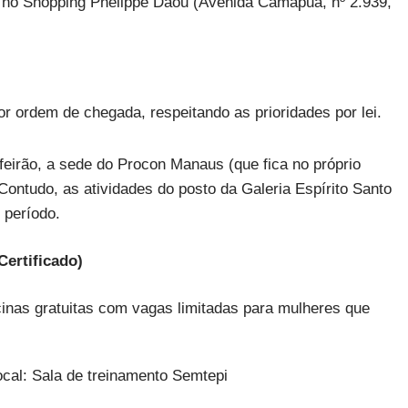
a no Shopping Phelippe Daou (Avenida Camapuã, nº 2.939,
or ordem de chegada, respeitando as prioridades por lei.
feirão, a sede do Procon Manaus (que fica no próprio
ontudo, as atividades do posto da Galeria Espírito Santo
 período.
ertificado)
cinas gratuitas com vagas limitadas para mulheres que
Local: Sala de treinamento Semtepi