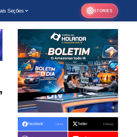
ais Seções
STORIES
’
Facebook
Twitter
Likes
Follows