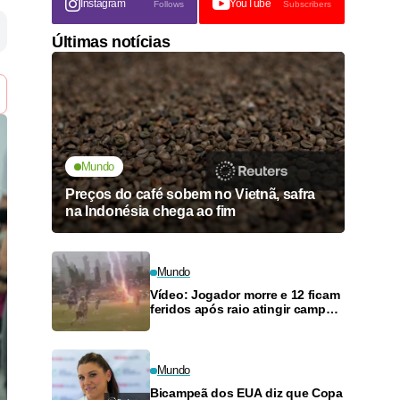
Instagram
YouTube
Follows
Subscribers
Últimas notícias
Mundo
Preços do café sobem no Vietnã, safra
na Indonésia chega ao fim
Mundo
Vídeo: Jogador morre e 12 ficam
feridos após raio atingir campo
de futebol na Tailândia
Mundo
Bicampeã dos EUA diz que Copa