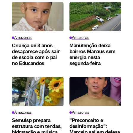
Amazonas
Amazonas
Criança de 3 anos
Manutenção deixa
desaparece após sair
bairros Manaus sem
de escola com o pai
energia nesta
no Educandos
segunda-feira
Amazonas
Amazonas
Semulsp prepara
"Preconceito e
estrutura com tendas,
desinformação":
hidratação e música
Marcelo sai em defesa