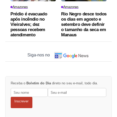
Amazonas
Amazonas
Prédio é evacuado
Rio Negro desce todos
após incêndio no
os dias em agosto e
Vieiralves; dez
setembro deve definir
pessoas recebem
o tamanho da seca em
atendimento
Manaus
Siga-nos no
Receba o
Boletim do Dia
direto no seu e-mail, todo dia.
Inscrever