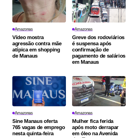
Amazonas
Amazonas
Vídeo mostra
Greve dos rodoviários
agressão contra mãe
é suspensa após
atípica em shopping
confirmação de
de Manaus
pagamento de salários
em Manaus
Amazonas
Amazonas
Sine Manaus oferta
Mulher fica ferida
765 vagas de emprego
após moto derrapar
nesta quinta-feira
em óleo na Avenida