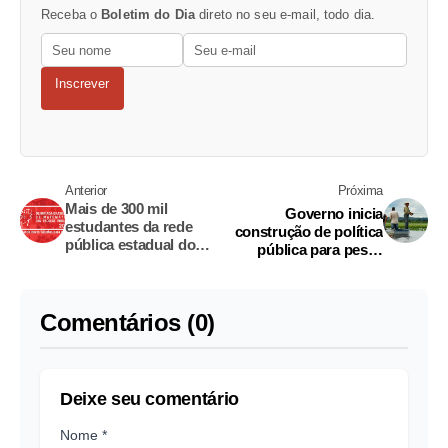
Receba o
Boletim do Dia
direto no seu e-mail, todo dia.
Inscrever
Anterior
Próxima
Mais de 300 mil
Governo inicia
estudantes da rede
construção de política
pública estadual do
pública para pesca
Amazonas farão
esportiva no Amazonas
provas da Obmep
neste ano
Comentários (0)
Deixe seu comentário
Nome *