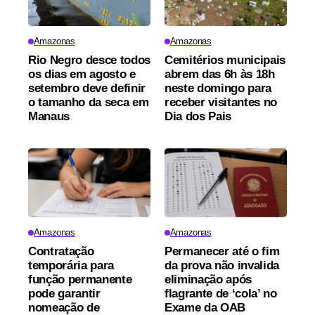
Amazonas
Amazonas
Rio Negro desce todos
Cemitérios municipais
os dias em agosto e
abrem das 6h às 18h
setembro deve definir
neste domingo para
o tamanho da seca em
receber visitantes no
Manaus
Dia dos Pais
Amazonas
Amazonas
Contratação
Permanecer até o fim
temporária para
da prova não invalida
função permanente
eliminação após
pode garantir
flagrante de ‘cola’ no
nomeação de
Exame da OAB