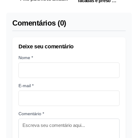
facadas é preso em
prisional militar na BR-
Manacapuru
174
Comentários (0)
Deixe seu comentário
Nome *
E-mail *
Comentário *