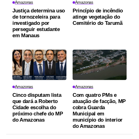
Amazonas
Amazonas
Justiça determina uso
Princípio de incêndio
de tornozeleira para
atinge vegetação do
investigado por
Cemitério do Tarumã
perseguir estudante
em Manaus
Amazonas
Amazonas
Cinco disputam lista
Com quatro PMs e
que dará a Roberto
atuação de facção, MP
Cidade escolha do
cobra Guarda
próximo chefe do MP
Municipal em
do Amazonas
município do interior
do Amazonas