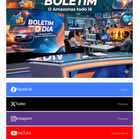
Facebook
Likes
Twitter
Follows
Instagram
Follows
YouTube
Subscribers