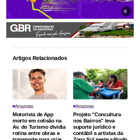
Artigos Relacionados
Amazonas
Amazonas
Motorista de App
Projeto "Concultura
morto em colisão na
nos Bairros" leva
Av. do Turismo dividia
suporte jurídico e
rotina entre obras e
contábil a artistas da
transporte para criar
Zona Sul neste sábado