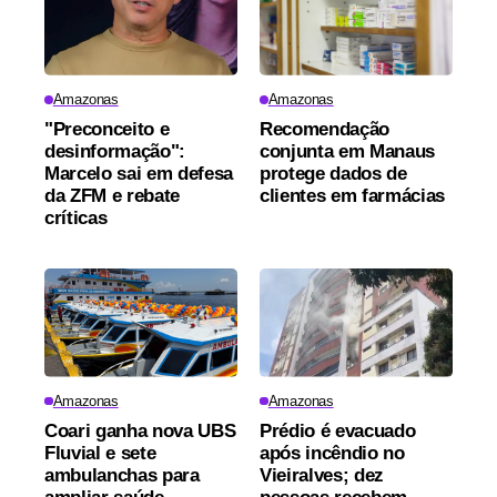
Amazonas
Amazonas
"Preconceito e
Recomendação
desinformação":
conjunta em Manaus
Marcelo sai em defesa
protege dados de
da ZFM e rebate
clientes em farmácias
críticas
Amazonas
Amazonas
Coari ganha nova UBS
Prédio é evacuado
Fluvial e sete
após incêndio no
ambulanchas para
Vieiralves; dez