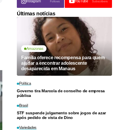
Instagram
YouTube
Follows
Subscribers
Últimas notícias
Amazonas
Família oferece recompensa para quem
ajudar a encontrar adolescente
desaparecida em Manaus
Política
Governo tira Marcola de conselho de empresa
pública
Brasil
STF suspende julgamento sobre jogos de azar
após pedido de vista de Dino
Variedades