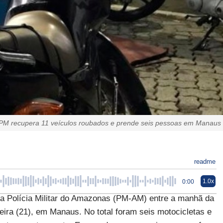
PM recupera 11 veículos roubados e prende seis pessoas em Manaus
readme
1.0x
0:00
a Polícia Militar do Amazonas (PM-AM) entre a manhã da
feira (21), em Manaus. No total foram seis motocicletas e