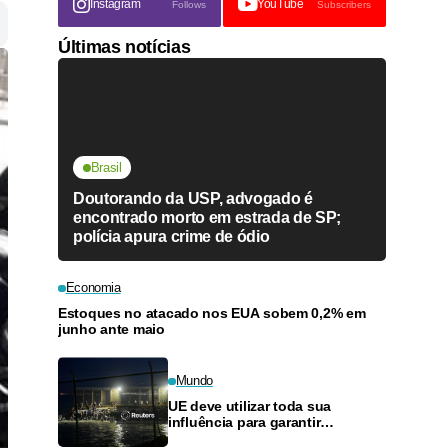
Instagram
YouTube
Follows
Subscribers
Últimas notícias
Brasil
Doutorando da USP, advogado é
encontrado morto em estrada de SP;
polícia apura crime de ódio
Economia
Estoques no atacado nos EUA sobem 0,2% em
junho ante maio
Mundo
UE deve utilizar toda sua
influência para garantir
cooperação de Marrocos, diz