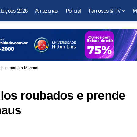
leições 2026
Amazonas
Policial
Famosos & TV
M
is pessoas em Manaus
ulos roubados e prende
naus