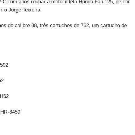
ª Cicom após roubar a motocicleta Honda Fan 125, de cor
rro Jorge Teixeira.
s de calibre 38, três cartuchos de 762, um cartucho de
0592
52
5H62
 PHR-8459