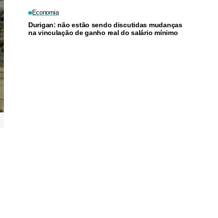
chefe da política de imigração
do bloco
Economia
Durigan: não estão sendo discutidas mudanças
na vinculação de ganho real do salário mínimo