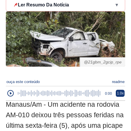
📌
Ler Resumo Da Notícia
▾
@21gbm_2gcip_rpe
ouça este conteúdo
readme
1.0x
0:00
Manaus/Am - Um acidente na rodovia
AM-010 deixou três pessoas feridas na
última sexta-feira (5), após uma picape