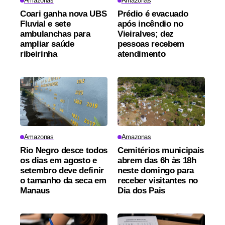
Amazonas
Amazonas
Coari ganha nova UBS
Prédio é evacuado
Fluvial e sete
após incêndio no
ambulanchas para
Vieiralves; dez
ampliar saúde
pessoas recebem
ribeirinha
atendimento
Amazonas
Amazonas
Rio Negro desce todos
Cemitérios municipais
os dias em agosto e
abrem das 6h às 18h
setembro deve definir
neste domingo para
o tamanho da seca em
receber visitantes no
Manaus
Dia dos Pais