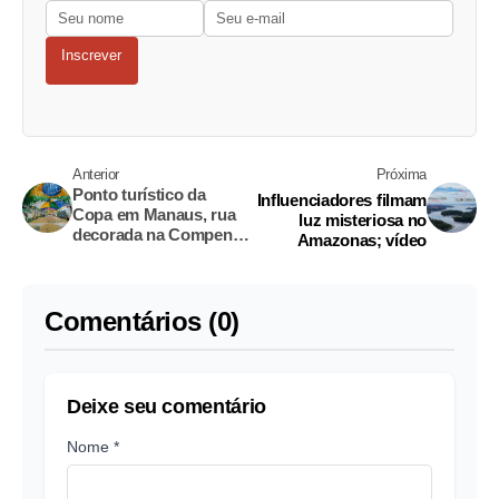
Inscrever
Anterior
Próxima
Ponto turístico da
Influenciadores filmam
Copa em Manaus, rua
luz misteriosa no
decorada na Compensa
Amazonas; vídeo
exibe jogo do Brasil e
tem música ao vivo
hoje
Comentários (0)
Deixe seu comentário
Nome *