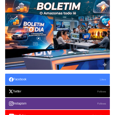
Facebook
Likes
Twitter
Follows
Instagram
Follows