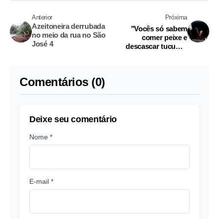
Anterior
Próxima
Azeitoneira derrubada
"Vocês só sabem
no meio da rua no São
comer peixe e
José 4
descascar tucumã,
bando índios filhos da
P..."
Comentários (0)
Deixe seu comentário
Nome *
E-mail *