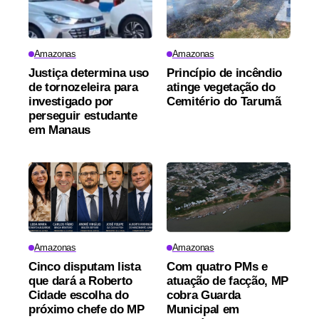
Amazonas
Amazonas
Justiça determina uso
Princípio de incêndio
de tornozeleira para
atinge vegetação do
investigado por
Cemitério do Tarumã
perseguir estudante
em Manaus
Amazonas
Amazonas
Cinco disputam lista
Com quatro PMs e
que dará a Roberto
atuação de facção, MP
Cidade escolha do
cobra Guarda
próximo chefe do MP
Municipal em