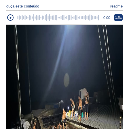
ouça este conteúdo
readme
1.0x
0:00