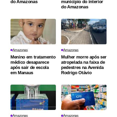
do Amazonas
município do interior
do Amazonas
Amazonas
Amazonas
Menino em tratamento
Mulher morre após ser
médico desaparece
atropelada na faixa de
após sair de escola
pedestres na Avenida
em Manaus
Rodrigo Otávio
Amazonas
Amazonas