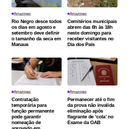
Amazonas
Amazonas
Rio Negro desce todos
Cemitérios municipais
os dias em agosto e
abrem das 6h às 18h
setembro deve definir
neste domingo para
o tamanho da seca em
receber visitantes no
Manaus
Dia dos Pais
Amazonas
Amazonas
Contratação
Permanecer até o fim
temporária para
da prova não invalida
função permanente
eliminação após
pode garantir
flagrante de ‘cola’ no
nomeação de
Exame da OAB
aprovado em