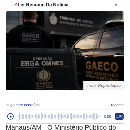
📌
Ler Resumo Da Notícia
▾
Foto: Reprodução
ouça este conteúdo
readme
1.0x
0:00
Manaus/AM - O Ministério Público do