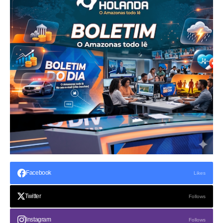
Facebook
Likes
Twitter
Follows
Instagram
Follows