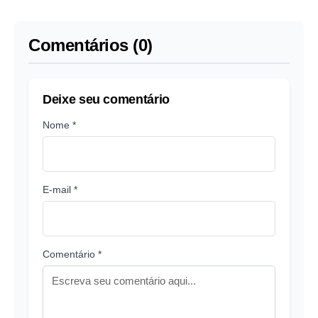
gatos em Manaus;
Queiroga na Erga
saiba como agendar
Omnes
Comentários (0)
Deixe seu comentário
Nome *
E-mail *
Comentário *