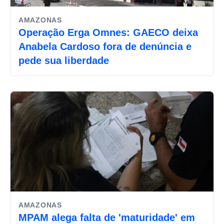
AMAZONAS
Operação Erga Omnes: GAECO deixa
Anabela Cardoso fora de denúncia e
pede sua liberdade
AMAZONAS
MPAM alega falta de 'maturidade' em