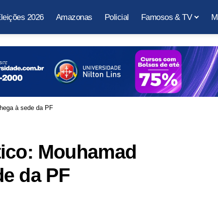
leições 2026
Amazonas
Policial
Famosos & TV
M
hega à sede da PF
tico: Mouhamad
de da PF