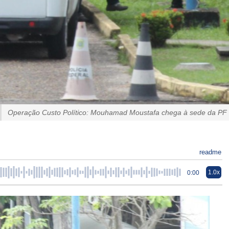
Operação Custo Político: Mouhamad Moustafa chega à sede da PF
readme
1.0x
0:00