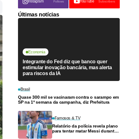
Instagram
YouTube
Follows
Subscribers
Últimas notícias
Economia
Integrante do Fed diz que banco quer
estimular inovação bancária, mas alerta
para riscos da IA
Brasil
Quase 300 mil se vacinaram contra o sarampo em
SP na 1ª semana da campanha, diz Prefeitura
Famosos & TV
Relatório da polícia revela plano
para tentar matar Messi durante
a Copa