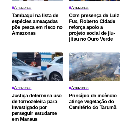
Amazonas
Amazonas
Tambaqui na lista de
Com presença de Luiz
espécies ameaçadas
Fux, Roberto Cidade
põe pesca em risco no
reforça apoio a
Amazonas
projeto social de jiu-
jitsu no Ouro Verde
Amazonas
Amazonas
Justiça determina uso
Princípio de incêndio
de tornozeleira para
atinge vegetação do
investigado por
Cemitério do Tarumã
perseguir estudante
em Manaus