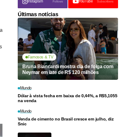
Instagram
YouTube
Follows
Subscribers
Últimas notícias
la
s
Famosos & TV
Bruna Biancardi mostra dia de folga com
Neymar em iate de R$ 120 milhões
Mundo
Dólar à vista fecha em baixa de 0,44%, a R$5,1055
na venda
Mundo
Venda de cimento no Brasil cresce em julho, diz
Snic