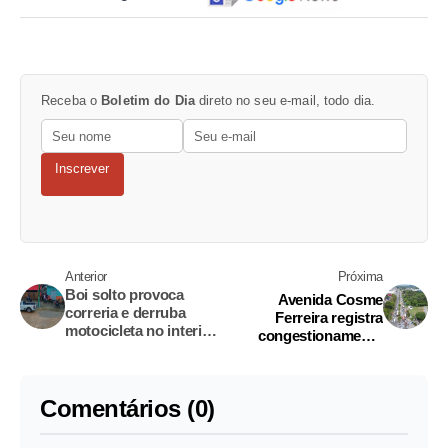
Receba o
Boletim do Dia
direto no seu e-mail, todo dia.
Inscrever
Anterior
Próxima
Boi solto provoca
Avenida Cosme
correria e derruba
Ferreira registra
motocicleta no interior
congestionamento
do Amazonas; vídeo
quilométrico após
acidente fatal com
mulher
Comentários (0)