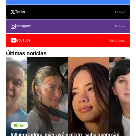
Twitter
Follows
Instagram
Follows
YouTube
Subscribers
Últimas notícias
Brasil
Influenciadora, mãe, avó e piloto; saiba quem são