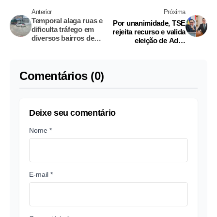
Anterior
Próxima
Temporal alaga ruas e
Por unanimidade, TSE
dificulta tráfego em
rejeita recurso e valida
diversos bairros de
eleição de Adail
Manaus
Pinheiro em Coari
Comentários (0)
Deixe seu comentário
Nome *
E-mail *