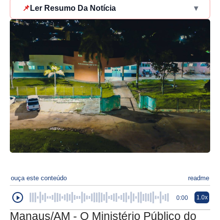
📌
Ler Resumo Da Notícia
▾
ouça este conteúdo
readme
1.0x
0:00
Manaus/AM - O Ministério Público do