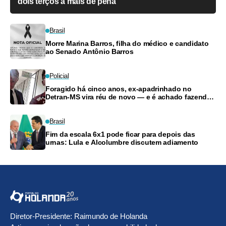
dois terços a mais de pena
Brasil
Morre Marina Barros, filha do médico e candidato
ao Senado Antônio Barros
Policial
Foragido há cinco anos, ex-apadrinhado no
Detran-MS vira réu de novo — e é achado fazendo
frete
Brasil
Fim da escala 6x1 pode ficar para depois das
urnas: Lula e Alcolumbre discutem adiamento
Diretor-Presidente: Raimundo de Holanda