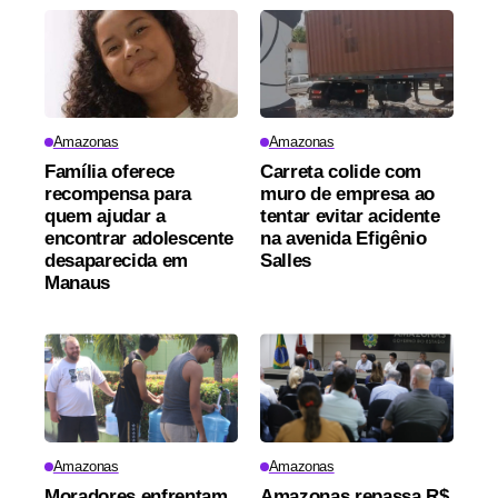
Amazonas
Amazonas
Família oferece
Carreta colide com
recompensa para
muro de empresa ao
quem ajudar a
tentar evitar acidente
encontrar adolescente
na avenida Efigênio
desaparecida em
Salles
Manaus
Amazonas
Amazonas
Moradores enfrentam
Amazonas repassa R$