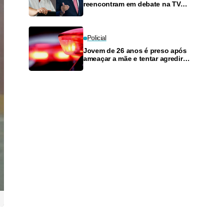
reencontram em debate na TV
neste domingo
Policial
Jovem de 26 anos é preso após
ameaçar a mãe e tentar agredir o
irmão caçula em Manaus