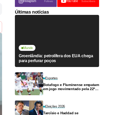
Instagram
YouTube
Follows
Subscribers
Últimas notícias
Mundo
Groenlândia: petrolífera dos EUA chega
para perfurar poços
Esportes
Botafogo e Fluminense empatam
em jogo movimentado pela 22ª
rodada
Eleições 2026
Tarcísio e Haddad se