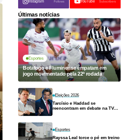
Instagram
YouTube
Follows
Subscribers
Últimas notícias
Esportes
Botafogo e Fluminense empatam em
jogo movimentado pela 22ª rodada
Eleições 2026
Tarcísio e Haddad se
reencontram em debate na TV
neste domingo
Esportes
Rayssa Leal torce o pé em treino