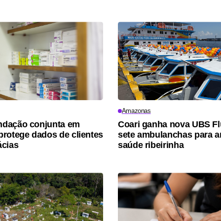
Amazonas
dação conjunta em
Coari ganha nova UBS Flu
rotege dados de clientes
sete ambulanchas para a
ácias
saúde ribeirinha