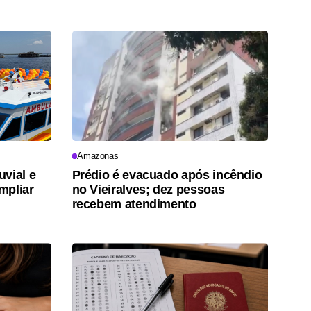
Amazonas
vial e
Prédio é evacuado após incêndio
mpliar
no Vieiralves; dez pessoas
recebem atendimento