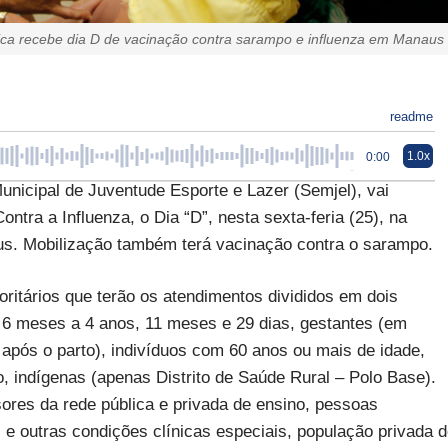
pica recebe dia D de vacinação contra sarampo e influenza em Manaus
readme
1.0x
0:00
unicipal de Juventude Esporte e Lazer (Semjel), vai
ra a Influenza, o Dia “D”, nesta sexta-feria (25), na
us. Mobilização também terá vacinação contra o sarampo.
ritários que terão os atendimentos divididos em dois
e 6 meses a 4 anos, 11 meses e 29 dias, gestantes (em
s após o parto), indivíduos com 60 anos ou mais de idade,
o, indígenas (apenas Distrito de Saúde Rural – Polo Base).
sores da rede pública e privada de ensino, pessoas
 e outras condições clínicas especiais, população privada 