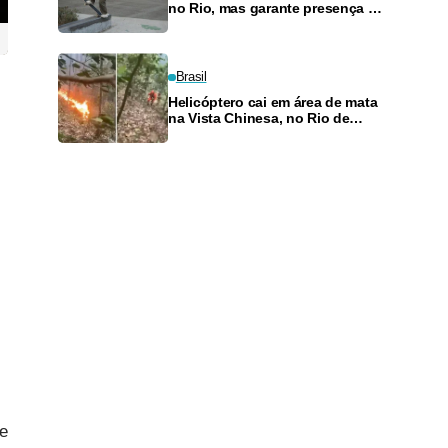
no Rio, mas garante presença no
SLS Takeover
Brasil
Helicóptero cai em área de mata
na Vista Chinesa, no Rio de
Janeiro
de