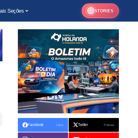
ais Seções
STORIES
o
Facebook
Twitter
Likes
Follows