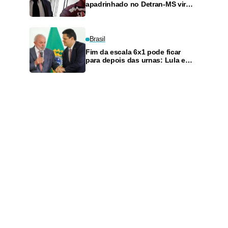
apadrinhado no Detran-MS vira
réu de novo — e é achado
fazendo frete
Brasil
Fim da escala 6x1 pode ficar
para depois das urnas: Lula e
Alcolumbre discutem adiamento