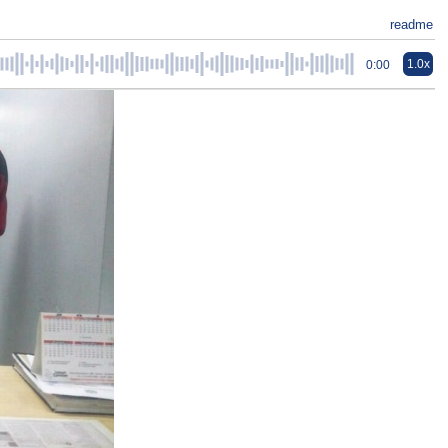
readme
1.0x
0:00