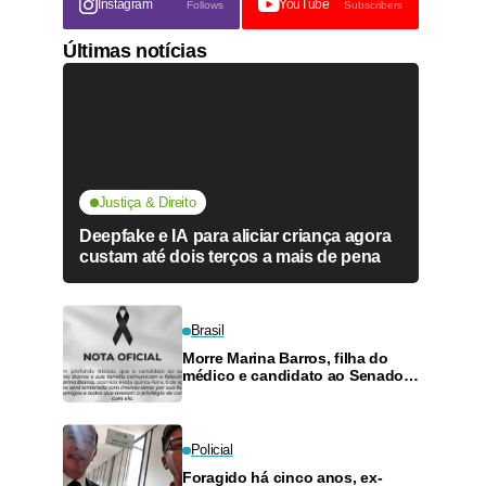
Instagram
YouTube
Follows
Subscribers
Últimas notícias
Justiça & Direito
Deepfake e IA para aliciar criança agora
custam até dois terços a mais de pena
Brasil
Morre Marina Barros, filha do
médico e candidato ao Senado
Antônio Barros
Policial
Foragido há cinco anos, ex-