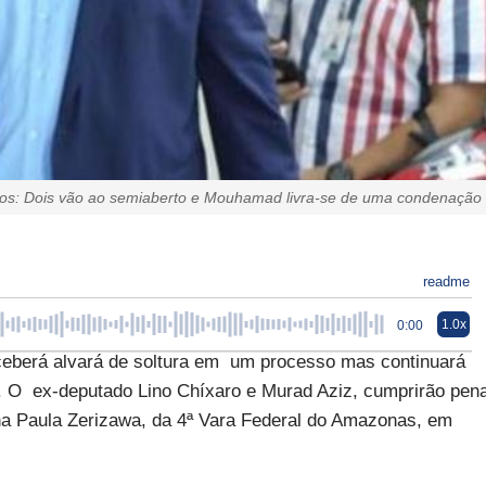
s: Dois vão ao semiaberto e Mouhamad livra-se de uma condenação
readme
1.0x
0:00
berá alvará de soltura em um processo mas continuará
. O ex-deputado Lino Chíxaro e Murad Aziz, cumprirão pen
na Paula Zerizawa, da 4ª Vara Federal do Amazonas, em