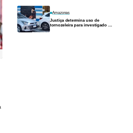
Amazonas
Justiça determina uso de
tornozeleira para investigado por
perseguir estudante em Manaus
a