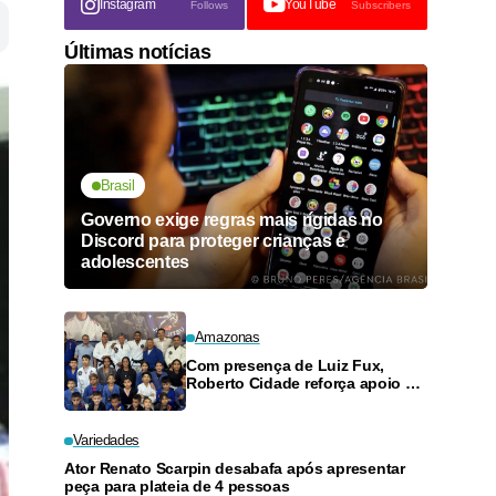
Instagram
YouTube
Follows
Subscribers
Últimas notícias
Brasil
Governo exige regras mais rígidas no
Discord para proteger crianças e
adolescentes
Amazonas
Com presença de Luiz Fux,
Roberto Cidade reforça apoio a
projeto social de jiu-jitsu no
Ouro Verde
Variedades
Ator Renato Scarpin desabafa após apresentar
peça para plateia de 4 pessoas