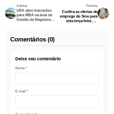
Anterior
Próxima
UEA abre inscrições
Confira as ofertas de
para MBA na área de
emprego do Sine para
Gestão de Negócios
esta terça-feira em
em Manaus
Manaus
Comentários (0)
Deixe seu comentário
Nome *
E-mail *