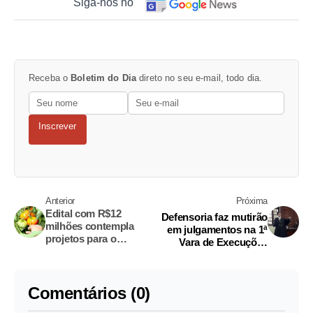
Siga-nos no
Receba o
Boletim do Dia
direto no seu e-mail, todo dia.
Inscrever
Anterior
Próxima
Edital com R$12
Defensoria faz mutirão
milhões contempla
em julgamentos na 1ª
projetos para o
Vara de Execuções
desenvolvimento do
Penais de Parintins
Amazonas
Comentários (0)