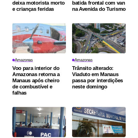
deixa motorista morto
batida frontal com van
e crianças feridas
na Avenida do Turismo
Amazonas
Amazonas
Voo para interior do
Trânsito alterado:
Amazonas retorna a
Viaduto em Manaus
Manaus após cheiro
passa por interdições
de combustível e
neste domingo
falhas